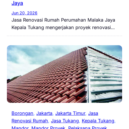
Jaya
Jun 20, 2026
Jasa Renovasi Rumah Perumahan Malaka Jaya
Kepala Tukang mengerjakan proyek renovasi…
Borongan
, 
Jakarta
, 
Jakarta Timur
, 
Jasa
Renovasi Rumah
, 
Jasa Tukang
, 
Kepala Tukang
, 
Mandor
, 
Mandor Proyek
, 
Pelaksana Proyek
, 