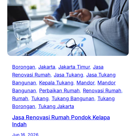
Borongan
, 
Jakarta
, 
Jakarta Timur
, 
Jasa
Renovasi Rumah
, 
Jasa Tukang
, 
Jasa Tukang
Bangunan
, 
Kepala Tukang
, 
Mandor
, 
Mandor
Bangunan
, 
Perbaikan Rumah
, 
Renovasi Rumah
, 
Rumah
, 
Tukang
, 
Tukang Bangunan
, 
Tukang
Borongan
, 
Tukang Jakarta
Jasa Renovasi Rumah Pondok Kelapa
Indah
Jun 16, 2026