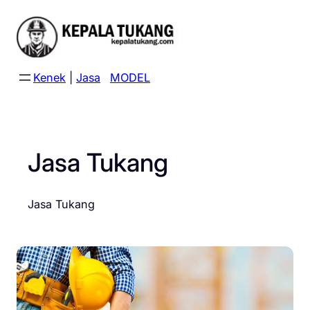
Skip
to
content
Kenek
|
Jasa
MODEL
Jasa Tukang
Jasa Tukang