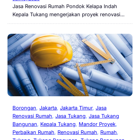
Jasa Renovasi Rumah Pondok Kelapa Indah
Kepala Tukang mengerjakan proyek renovasi…
Borongan
, 
Jakarta
, 
Jakarta Timur
, 
Jasa
Renovasi Rumah
, 
Jasa Tukang
, 
Jasa Tukang
Bangunan
, 
Kepala Tukang
, 
Mandor Proyek
, 
Perbaikan Rumah
, 
Renovasi Rumah
, 
Rumah
, 