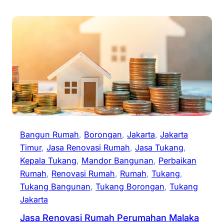
Bangun Rumah
, 
Borongan
, 
Jakarta
, 
Jakarta
Timur
, 
Jasa Renovasi Rumah
, 
Jasa Tukang
, 
Kepala Tukang
, 
Mandor Bangunan
, 
Perbaikan
Rumah
, 
Renovasi Rumah
, 
Rumah
, 
Tukang
, 
Tukang Bangunan
, 
Tukang Borongan
, 
Tukang
Jakarta
Jasa Renovasi Rumah Perumahan Malaka