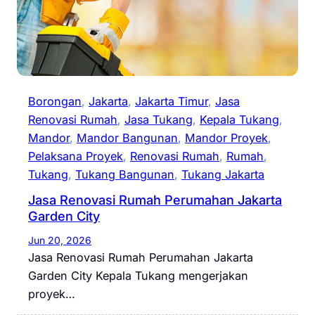
Borongan
, 
Jakarta
, 
Jakarta Timur
, 
Jasa
Renovasi Rumah
, 
Jasa Tukang
, 
Kepala Tukang
, 
Mandor
, 
Mandor Bangunan
, 
Mandor Proyek
, 
Pelaksana Proyek
, 
Renovasi Rumah
, 
Rumah
, 
Tukang
, 
Tukang Bangunan
, 
Tukang Jakarta
Jasa Renovasi Rumah Perumahan Jakarta
Garden City
Jun 20, 2026
Jasa Renovasi Rumah Perumahan Jakarta
Garden City Kepala Tukang mengerjakan
proyek…