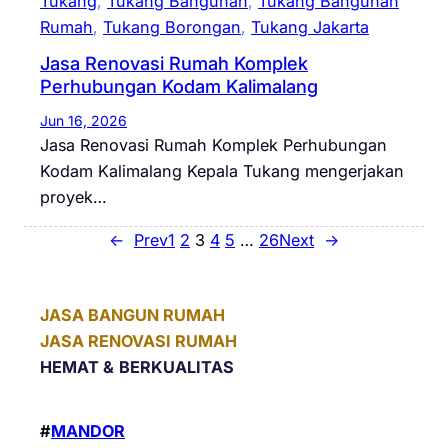
Tukang
, 
Tukang Bangunan
, 
Tukang Bangunan
Rumah
, 
Tukang Borongan
, 
Tukang Jakarta
Jasa Renovasi Rumah Komplek
Perhubungan Kodam Kalimalang
Jun 16, 2026
Jasa Renovasi Rumah Komplek Perhubungan
Kodam Kalimalang Kepala Tukang mengerjakan
proyek…
←
Prev
1
2
3
4
5
…
26
Next
→
JASA BANGUN RUMAH
JASA RENOVASI RUMAH
HEMAT &
BERKUALITAS
#
MANDOR