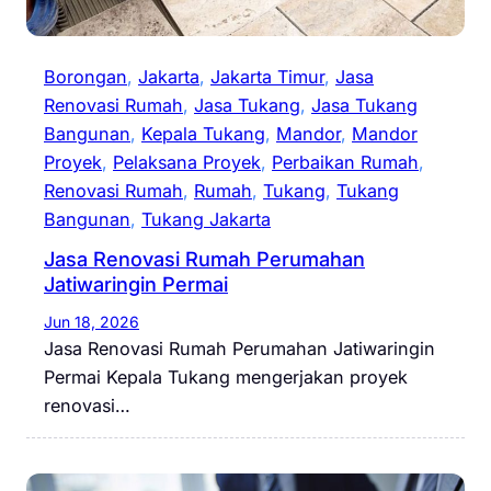
Borongan
, 
Jakarta
, 
Jakarta Timur
, 
Jasa
Renovasi Rumah
, 
Jasa Tukang
, 
Jasa Tukang
Bangunan
, 
Kepala Tukang
, 
Mandor
, 
Mandor
Proyek
, 
Pelaksana Proyek
, 
Perbaikan Rumah
, 
Renovasi Rumah
, 
Rumah
, 
Tukang
, 
Tukang
Bangunan
, 
Tukang Jakarta
Jasa Renovasi Rumah Perumahan
Jatiwaringin Permai
Jun 18, 2026
Jasa Renovasi Rumah Perumahan Jatiwaringin
Permai Kepala Tukang mengerjakan proyek
renovasi…