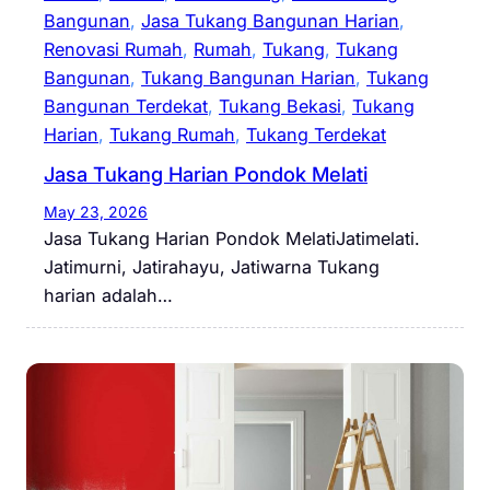
Bangunan
, 
Jasa Tukang Bangunan Harian
, 
Renovasi Rumah
, 
Rumah
, 
Tukang
, 
Tukang
Bangunan
, 
Tukang Bangunan Harian
, 
Tukang
Bangunan Terdekat
, 
Tukang Bekasi
, 
Tukang
Harian
, 
Tukang Rumah
, 
Tukang Terdekat
Jasa Tukang Harian Pondok Melati
May 23, 2026
Jasa Tukang Harian Pondok MelatiJatimelati.
Jatimurni, Jatirahayu, Jatiwarna Tukang
harian adalah…