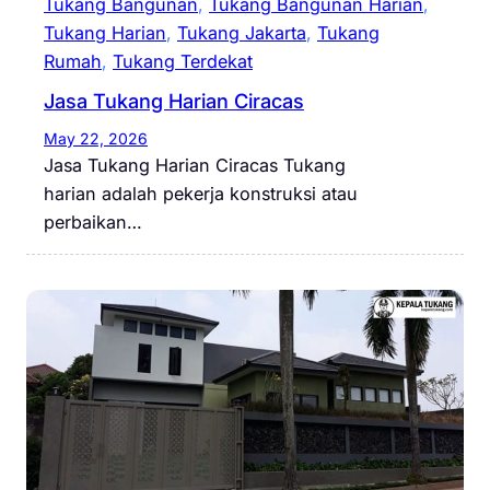
Tukang Bangunan
, 
Tukang Bangunan Harian
, 
Tukang Harian
, 
Tukang Jakarta
, 
Tukang
Rumah
, 
Tukang Terdekat
Jasa Tukang Harian Ciracas
May 22, 2026
Jasa Tukang Harian Ciracas Tukang
harian adalah pekerja konstruksi atau
perbaikan…