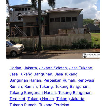
Harian
, 
Jakarta
, 
Jakarta Selatan
, 
Jasa Tukang
, 
Jasa Tukang Bangunan
, 
Jasa Tukang
Bangunan Harian
, 
Perbaikan Rumah
, 
Renovasi
Rumah
, 
Rumah
, 
Tukang
, 
Tukang Bangunan
, 
Tukang Bangunan Harian
, 
Tukang Bangunan
Terdekat
, 
Tukang Harian
, 
Tukang Jakarta
, 
Tukang Rumah
, 
Tukang Terdekat