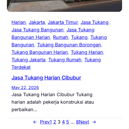
Harian
, 
Jakarta
, 
Jakarta Timur
, 
Jasa Tukang
, 
Jasa Tukang Bangunan
, 
Jasa Tukang
Bangunan Harian
, 
Rumah
, 
Tukang
, 
Tukang
Bangunan
, 
Tukang Bangunan Borongan
, 
Tukang Bangunan Harian
, 
Tukang Harian
, 
Tukang Jakarta
, 
Tukang Rumah
, 
Tukang
Terdekat
Jasa Tukang Harian Cibubur
May 22, 2026
Jasa Tukang Harian Cibubur Tukang
harian adalah pekerja konstruksi atau
perbaikan…
←
Prev
1
2
3
4
5
…
8
Next
→