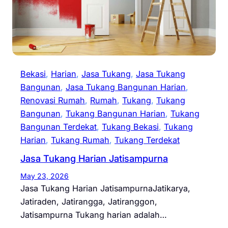
Bekasi
, 
Harian
, 
Jasa Tukang
, 
Jasa Tukang
Bangunan
, 
Jasa Tukang Bangunan Harian
, 
Renovasi Rumah
, 
Rumah
, 
Tukang
, 
Tukang
Bangunan
, 
Tukang Bangunan Harian
, 
Tukang
Bangunan Terdekat
, 
Tukang Bekasi
, 
Tukang
Harian
, 
Tukang Rumah
, 
Tukang Terdekat
Jasa Tukang Harian Jatisampurna
May 23, 2026
Jasa Tukang Harian JatisampurnaJatikarya,
Jatiraden, Jatirangga, Jatiranggon,
Jatisampurna Tukang harian adalah…