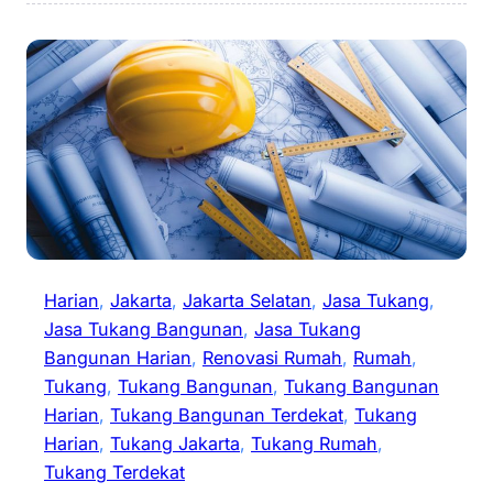
Harian
, 
Jakarta
, 
Jakarta Selatan
, 
Jasa Tukang
, 
Jasa Tukang Bangunan
, 
Jasa Tukang
Bangunan Harian
, 
Renovasi Rumah
, 
Rumah
, 
Tukang
, 
Tukang Bangunan
, 
Tukang Bangunan
Harian
, 
Tukang Bangunan Terdekat
, 
Tukang
Harian
, 
Tukang Jakarta
, 
Tukang Rumah
, 
Tukang Terdekat