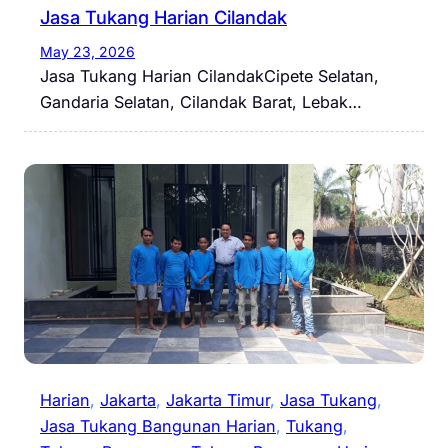
Jasa Tukang Harian Cilandak
May 23, 2026
Jasa Tukang Harian CilandakCipete Selatan,
Gandaria Selatan, Cilandak Barat, Lebak…
Harian
, 
Jakarta
, 
Jakarta Timur
, 
Jasa Tukang
, 
Jasa Tukang Bangunan Harian
, 
Tukang
, 