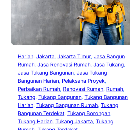
Harian
, 
Jakarta
, 
Jakarta Timur
, 
Jasa Bangun
Rumah
, 
Jasa Renovasi Rumah
, 
Jasa Tukang
, 
Jasa Tukang Bangunan
, 
Jasa Tukang
Bangunan Harian
, 
Pelaksana Proyek
, 
Perbaikan Rumah
, 
Renovasi Rumah
, 
Rumah
, 
Tukang
, 
Tukang Bangunan
, 
Tukang Bangunan
Harian
, 
Tukang Bangunan Rumah
, 
Tukang
Bangunan Terdekat
, 
Tukang Borongan
, 
Tukang Harian
, 
Tukang Jakarta
, 
Tukang
Rumah
, 
Tukang Terdekat