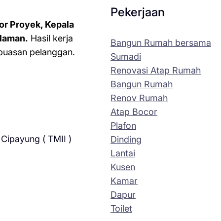
Pekerjaan
or Proyek, Kepala
laman.
Hasil kerja
Bangun Rumah bersama
kepuasan pelanggan.
Sumadi
Renovasi Atap Rumah
Bangun Rumah
Renov Rumah
Atap Bocor
Plafon
Cipayung ( TMII )
Dinding
Lantai
Kusen
Kamar
Dapur
Toilet