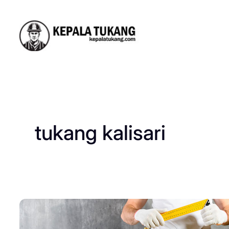
Skip
to
content
tukang kalisari