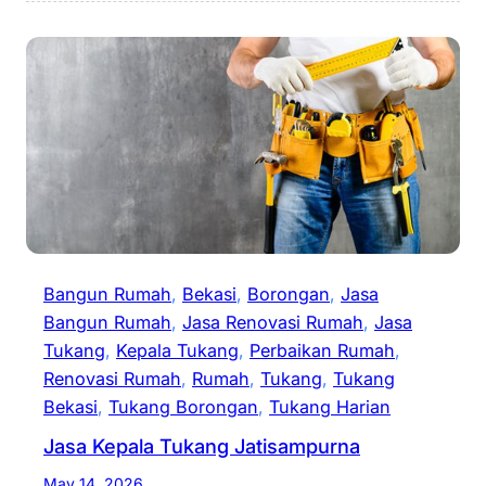
Bangun Rumah
, 
Bekasi
, 
Borongan
, 
Jasa
Bangun Rumah
, 
Jasa Renovasi Rumah
, 
Jasa
Tukang
, 
Kepala Tukang
, 
Perbaikan Rumah
, 
Renovasi Rumah
, 
Rumah
, 
Tukang
, 
Tukang
Bekasi
, 
Tukang Borongan
, 
Tukang Harian
Jasa Kepala Tukang Jatisampurna
May 14, 2026