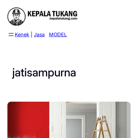
Skip
to
content
Kenek
|
Jasa
MODEL
jatisampurna