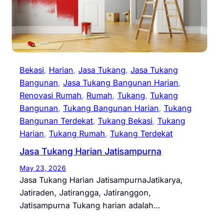
Bekasi
, 
Harian
, 
Jasa Tukang
, 
Jasa Tukang
Bangunan
, 
Jasa Tukang Bangunan Harian
, 
Renovasi Rumah
, 
Rumah
, 
Tukang
, 
Tukang
Bangunan
, 
Tukang Bangunan Harian
, 
Tukang
Bangunan Terdekat
, 
Tukang Bekasi
, 
Tukang
Harian
, 
Tukang Rumah
, 
Tukang Terdekat
Jasa Tukang Harian Jatisampurna
May 23, 2026
Jasa Tukang Harian JatisampurnaJatikarya,
Jatiraden, Jatirangga, Jatiranggon,
Jatisampurna Tukang harian adalah…