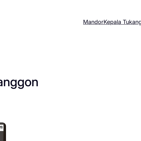
Mandor
Kepala Tukan
ranggon