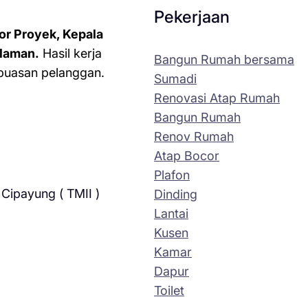
Pekerjaan
or Proyek, Kepala
laman.
Hasil kerja
Bangun Rumah bersama
kepuasan pelanggan.
Sumadi
Renovasi Atap Rumah
Bangun Rumah
Renov Rumah
Atap Bocor
Plafon
Cipayung ( TMII )
Dinding
Lantai
Kusen
Kamar
Dapur
Toilet