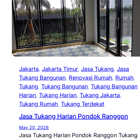
Jakarta
, 
Jakarta Timur
, 
Jasa Tukang
, 
Jasa
Tukang Bangunan
, 
Renovasi Rumah
, 
Rumah
, 
Tukang
, 
Tukang Bangunan
, 
Tukang Bangunan
Harian
, 
Tukang Harian
, 
Tukang Jakarta
, 
Tukang Rumah
, 
Tukang Terdekat
Jasa Tukang Harian Pondok Ranggon
May 20, 2026
Jasa Tukang Harian Pondok Ranggon Tukang