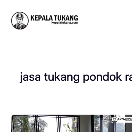
Skip
to
content
jasa tukang pondok 