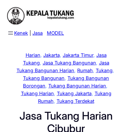
Skip
to
content
Kenek
|
Jasa
MODEL
Harian
, 
Jakarta
, 
Jakarta Timur
, 
Jasa
Tukang
, 
Jasa Tukang Bangunan
, 
Jasa
Tukang Bangunan Harian
, 
Rumah
, 
Tukang
, 
Tukang Bangunan
, 
Tukang Bangunan
Borongan
, 
Tukang Bangunan Harian
, 
Tukang Harian
, 
Tukang Jakarta
, 
Tukang
Rumah
, 
Tukang Terdekat
Jasa Tukang Harian
Cibubur