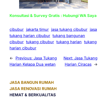
Konsultasi & Survey Gratis : Hubungi WA Saya
cibubur
jakarta timur
jasa tukang cibubur
jasa
tukang harian cibubur
tukang bangunan
cibubur
tukang cibubur
tukang harian
tukang
harian cibubur
←
Previous:
Jasa Tukang
Next:
Jasa Tukang
Harian Kelapa Dua wetan
Harian Ciracas
→
JASA BANGUN RUMAH
JASA RENOVASI RUMAH
HEMAT &
BERKUALITAS