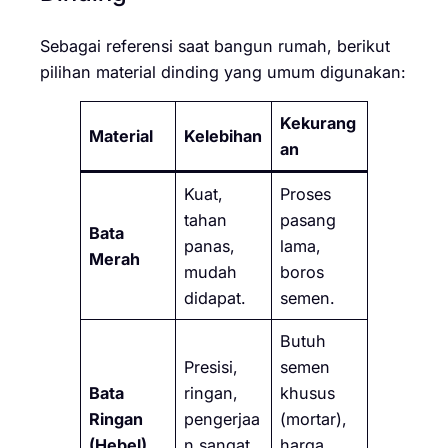
Sebagai referensi saat bangun rumah, berikut
pilihan material dinding yang umum digunakan:
Kekurang
Material
Kelebihan
an
Kuat,
Proses
tahan
pasang
Bata
panas,
lama,
Merah
mudah
boros
didapat.
semen.
Butuh
Presisi,
semen
Bata
ringan,
khusus
Ringan
pengerjaa
(mortar),
(Hebel)
n sangat
harga