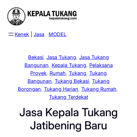
Skip
to
content
Kenek
|
Jasa
MODEL
Bekasi
, 
Jasa Tukang
, 
Jasa Tukang
Bangunan
, 
Kepala Tukang
, 
Pelaksana
Proyek
, 
Rumah
, 
Tukang
, 
Tukang
Bangunan
, 
Tukang Bekasi
, 
Tukang
Borongan
, 
Tukang Harian
, 
Tukang Rumah
, 
Tukang Terdekat
Jasa Kepala Tukang
Jatibening Baru