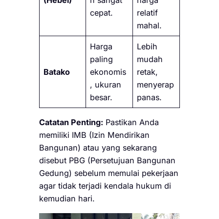
(Hebel)
n sangat
harga
cepat.
relatif
mahal.
Harga
Lebih
paling
mudah
Batako
ekonomis
retak,
, ukuran
menyerap
besar.
panas.
Catatan Penting:
Pastikan Anda
memiliki IMB (Izin Mendirikan
Bangunan) atau yang sekarang
disebut PBG (Persetujuan Bangunan
Gedung) sebelum memulai pekerjaan
agar tidak terjadi kendala hukum di
kemudian hari.