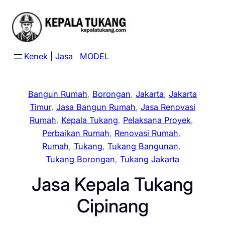
Skip
to
content
Kenek
|
Jasa
MODEL
Bangun Rumah
, 
Borongan
, 
Jakarta
, 
Jakarta
Timur
, 
Jasa Bangun Rumah
, 
Jasa Renovasi
Rumah
, 
Kepala Tukang
, 
Pelaksana Proyek
, 
Perbaikan Rumah
, 
Renovasi Rumah
, 
Rumah
, 
Tukang
, 
Tukang Bangunan
, 
Tukang Borongan
, 
Tukang Jakarta
Jasa Kepala Tukang
Cipinang