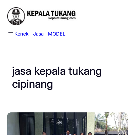
Skip
to
content
Kenek
|
Jasa
MODEL
jasa kepala tukang
cipinang