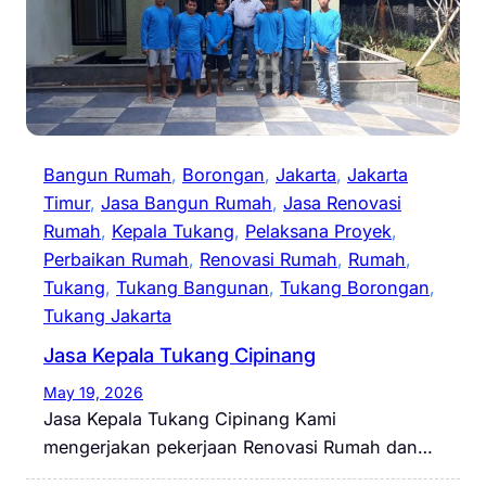
Bangun Rumah
, 
Borongan
, 
Jakarta
, 
Jakarta
Timur
, 
Jasa Bangun Rumah
, 
Jasa Renovasi
Rumah
, 
Kepala Tukang
, 
Pelaksana Proyek
, 
Perbaikan Rumah
, 
Renovasi Rumah
, 
Rumah
, 
Tukang
, 
Tukang Bangunan
, 
Tukang Borongan
, 
Tukang Jakarta
Jasa Kepala Tukang Cipinang
May 19, 2026
Jasa Kepala Tukang Cipinang Kami
mengerjakan pekerjaan Renovasi Rumah dan…