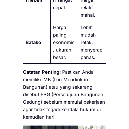
(Hebel)
n sangat
harga
cepat.
relatif
mahal.
Harga
Lebih
paling
mudah
Batako
ekonomis
retak,
, ukuran
menyerap
besar.
panas.
Catatan Penting:
Pastikan Anda
memiliki IMB (Izin Mendirikan
Bangunan) atau yang sekarang
disebut PBG (Persetujuan Bangunan
Gedung) sebelum memulai pekerjaan
agar tidak terjadi kendala hukum di
kemudian hari.