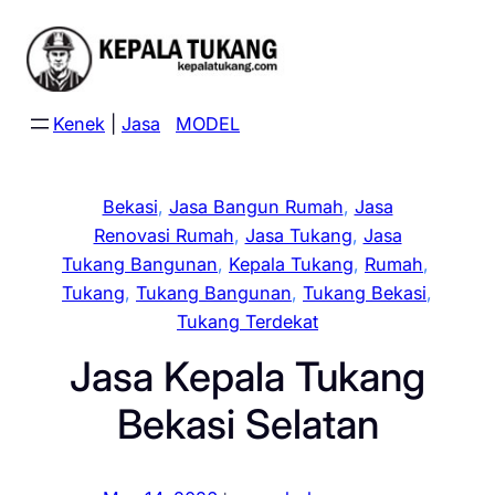
Skip
to
content
Kenek
|
Jasa
MODEL
Bekasi
, 
Jasa Bangun Rumah
, 
Jasa
Renovasi Rumah
, 
Jasa Tukang
, 
Jasa
Tukang Bangunan
, 
Kepala Tukang
, 
Rumah
, 
Tukang
, 
Tukang Bangunan
, 
Tukang Bekasi
, 
Tukang Terdekat
Jasa Kepala Tukang
Bekasi Selatan