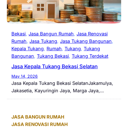
Bekasi
, 
Jasa Bangun Rumah
, 
Jasa Renovasi
Rumah
, 
Jasa Tukang
, 
Jasa Tukang Bangunan
, 
Kepala Tukang
, 
Rumah
, 
Tukang
, 
Tukang
Bangunan
, 
Tukang Bekasi
, 
Tukang Terdekat
Jasa Kepala Tukang Bekasi Selatan
May 14, 2026
Jasa Kepala Tukang Bekasi SelatanJakamulya,
Jakasetia, Kayuringin Jaya, Marga Jaya,…
JASA BANGUN RUMAH
JASA RENOVASI RUMAH