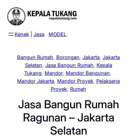
Skip
to
content
Kenek
|
Jasa
MODEL
Bangun Rumah
, 
Borongan
, 
Jakarta
, 
Jakarta
Selatan
, 
Jasa Bangun Rumah
, 
Kepala
Tukang
, 
Mandor
, 
Mandor Bangunan
, 
Mandor Jakarta
, 
Mandor Proyek
, 
Pelaksana
Proyek
, 
Rumah
Jasa Bangun Rumah
Ragunan – Jakarta
Selatan