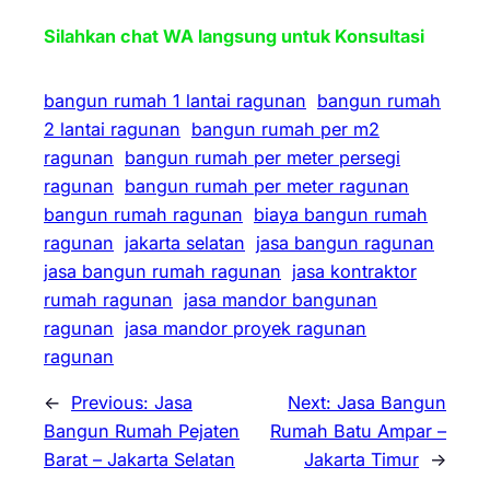
Silahkan chat WA langsung untuk Konsultasi
bangun rumah 1 lantai ragunan
bangun rumah
2 lantai ragunan
bangun rumah per m2
ragunan
bangun rumah per meter persegi
ragunan
bangun rumah per meter ragunan
bangun rumah ragunan
biaya bangun rumah
ragunan
jakarta selatan
jasa bangun ragunan
jasa bangun rumah ragunan
jasa kontraktor
rumah ragunan
jasa mandor bangunan
ragunan
jasa mandor proyek ragunan
ragunan
←
Previous:
Jasa
Next:
Jasa Bangun
Bangun Rumah Pejaten
Rumah Batu Ampar –
Barat – Jakarta Selatan
Jakarta Timur
→