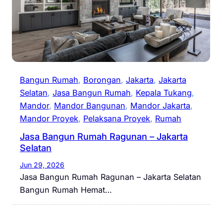
Bangun Rumah
, 
Borongan
, 
Jakarta
, 
Jakarta
Selatan
, 
Jasa Bangun Rumah
, 
Kepala Tukang
, 
Mandor
, 
Mandor Bangunan
, 
Mandor Jakarta
, 
Mandor Proyek
, 
Pelaksana Proyek
, 
Rumah
Jasa Bangun Rumah Ragunan – Jakarta
Selatan
Jun 29, 2026
Jasa Bangun Rumah Ragunan – Jakarta Selatan
Bangun Rumah Hemat…