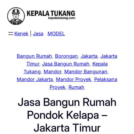
Skip
to
content
Kenek
|
Jasa
MODEL
Bangun Rumah
, 
Borongan
, 
Jakarta
, 
Jakarta
Timur
, 
Jasa Bangun Rumah
, 
Kepala
Tukang
, 
Mandor
, 
Mandor Bangunan
, 
Mandor Jakarta
, 
Mandor Proyek
, 
Pelaksana
Proyek
, 
Rumah
Jasa Bangun Rumah
Pondok Kelapa –
Jakarta Timur