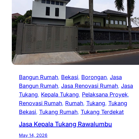
Bangun Rumah
, 
Bekasi
, 
Borongan
, 
Jasa
Bangun Rumah
, 
Jasa Renovasi Rumah
, 
Jasa
Tukang
, 
Kepala Tukang
, 
Pelaksana Proyek
, 
Renovasi Rumah
, 
Rumah
, 
Tukang
, 
Tukang
Bekasi
, 
Tukang Rumah
, 
Tukang Terdekat
Jasa Kepala Tukang Rawalumbu
May 14, 2026