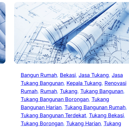
Bangun Rumah
, 
Bekasi
, 
Jasa Tukang
, 
Jasa
Tukang Bangunan
, 
Kepala Tukang
, 
Renovasi
Rumah
, 
Rumah
, 
Tukang
, 
Tukang Bangunan
, 
Tukang Bangunan Borongan
, 
Tukang
Bangunan Harian
, 
Tukang Bangunan Rumah
, 
Tukang Bangunan Terdekat
, 
Tukang Bekasi
, 
Tukang Borongan
, 
Tukang Harian
, 
Tukang