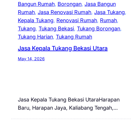
Bangun Rumah
, 
Borongan
, 
Jasa Bangun
Rumah
, 
Jasa Renovasi Rumah
, 
Jasa Tukang
, 
Kepala Tukang
, 
Renovasi Rumah
, 
Rumah
, 
Tukang
, 
Tukang Bekasi
, 
Tukang Borongan
, 
Tukang Harian
, 
Tukang Rumah
Jasa Kepala Tukang Bekasi Utara
May 14, 2026
Jasa Kepala Tukang Bekasi UtaraHarapan
Baru, Harapan Jaya, Kaliabang Tengah,…