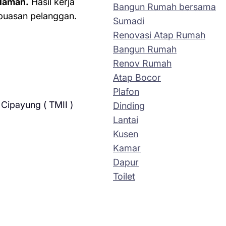
laman.
Hasil kerja
Bangun Rumah bersama
kepuasan pelanggan.
Sumadi
Renovasi Atap Rumah
Bangun Rumah
Renov Rumah
Atap Bocor
Plafon
Cipayung ( TMII )
Dinding
Lantai
Kusen
Kamar
Dapur
Toilet