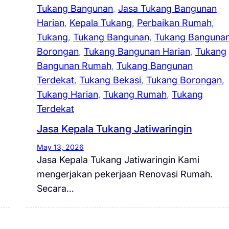
Tukang Bangunan
, 
Jasa Tukang Bangunan
Harian
, 
Kepala Tukang
, 
Perbaikan Rumah
, 
Tukang
, 
Tukang Bangunan
, 
Tukang Banguna
Borongan
, 
Tukang Bangunan Harian
, 
Tukang
Bangunan Rumah
, 
Tukang Bangunan
Terdekat
, 
Tukang Bekasi
, 
Tukang Borongan
, 
Tukang Harian
, 
Tukang Rumah
, 
Tukang
Terdekat
Jasa Kepala Tukang Jatiwaringin
May 13, 2026
Jasa Kepala Tukang Jatiwaringin Kami
mengerjakan pekerjaan Renovasi Rumah.
Secara…