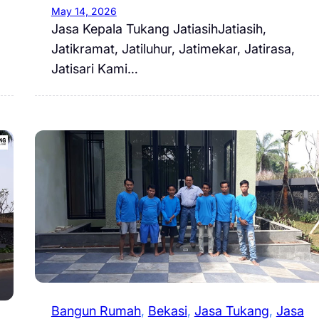
May 14, 2026
Jasa Kepala Tukang JatiasihJatiasih,
Jatikramat, Jatiluhur, Jatimekar, Jatirasa,
Jatisari Kami…
Bangun Rumah
, 
Bekasi
, 
Jasa Tukang
, 
Jasa