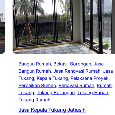
Bangun Rumah
, 
Bekasi
, 
Borongan
, 
Jasa
Bangun Rumah
, 
Jasa Renovasi Rumah
, 
Jasa
Tukang
, 
Kepala Tukang
, 
Pelaksana Proyek
, 
Perbaikan Rumah
, 
Renovasi Rumah
, 
Rumah
, 
Tukang
, 
Tukang Borongan
, 
Tukang Harian
, 
Tukang Rumah
Jasa Kepala Tukang Jatiasih