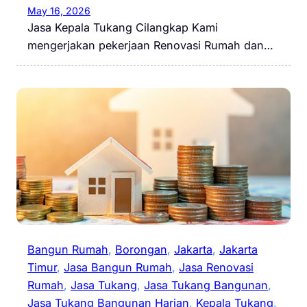
May 16, 2026
Jasa Kepala Tukang Cilangkap Kami
mengerjakan pekerjaan Renovasi Rumah dan…
Bangun Rumah
, 
Borongan
, 
Jakarta
, 
Jakarta
Timur
, 
Jasa Bangun Rumah
, 
Jasa Renovasi
Rumah
, 
Jasa Tukang
, 
Jasa Tukang Bangunan
, 
Jasa Tukang Bangunan Harian
, 
Kepala Tukang
, 