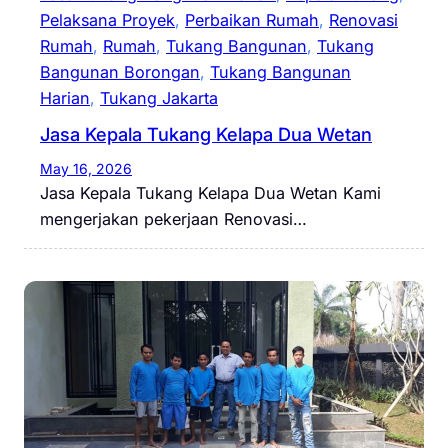
Pelaksana Proyek
, 
Perbaikan Rumah
, 
Renovasi
Rumah
, 
Rumah
, 
Tukang Bangunan
, 
Tukang
Bangunan Borongan
, 
Tukang Bangunan
Harian
, 
Tukang Jakarta
Jasa Kepala Tukang Kelapa Dua Wetan
May 16, 2026
Jasa Kepala Tukang Kelapa Dua Wetan Kami
mengerjakan pekerjaan Renovasi…