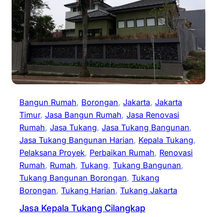
Bangun Rumah
, 
Borongan
, 
Jakarta
, 
Jakarta
Timur
, 
Jasa Bangun Rumah
, 
Jasa Renovasi
Rumah
, 
Jasa Tukang
, 
Jasa Tukang Bangunan
, 
Jasa Tukang Bangunan Harian
, 
Kepala Tukang
, 
Pelaksana Proyek
, 
Perbaikan Rumah
, 
Renovasi
Rumah
, 
Rumah
, 
Tukang
, 
Tukang Bangunan
, 
Tukang Bangunan Borongan
, 
Tukang
Borongan
, 
Tukang Harian
, 
Tukang Jakarta
Jasa Kepala Tukang Cilangkap