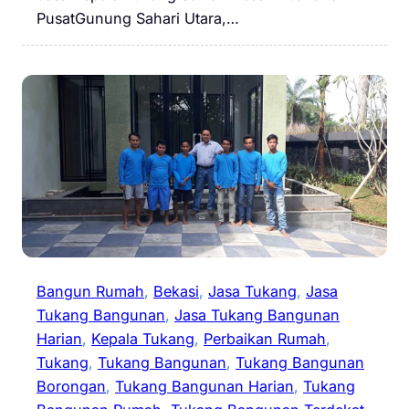
PusatGunung Sahari Utara,…
Bangun Rumah
, 
Bekasi
, 
Jasa Tukang
, 
Jasa
Tukang Bangunan
, 
Jasa Tukang Bangunan
Harian
, 
Kepala Tukang
, 
Perbaikan Rumah
, 
Tukang
, 
Tukang Bangunan
, 
Tukang Bangunan
Borongan
, 
Tukang Bangunan Harian
, 
Tukang