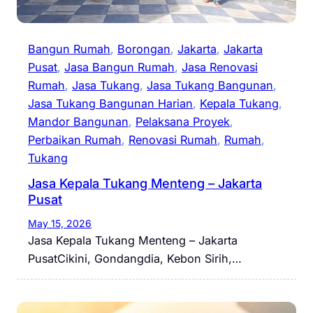
Bangun Rumah
, 
Borongan
, 
Jakarta
, 
Jakarta
Pusat
, 
Jasa Bangun Rumah
, 
Jasa Renovasi
Rumah
, 
Jasa Tukang
, 
Jasa Tukang Bangunan
, 
Jasa Tukang Bangunan Harian
, 
Kepala Tukang
, 
Mandor Bangunan
, 
Pelaksana Proyek
, 
Perbaikan Rumah
, 
Renovasi Rumah
, 
Rumah
, 
Tukang
Jasa Kepala Tukang Menteng – Jakarta
Pusat
May 15, 2026
Jasa Kepala Tukang Menteng – Jakarta
PusatCikini, Gondangdia, Kebon Sirih,…