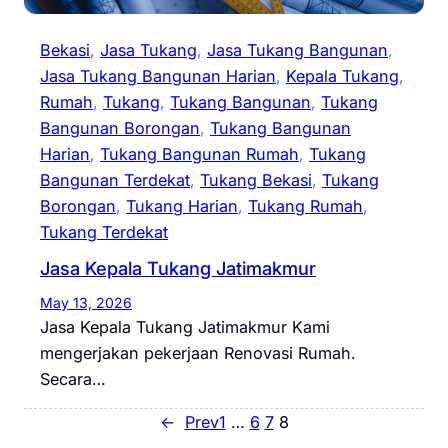
Bekasi
, 
Jasa Tukang
, 
Jasa Tukang Bangunan
, 
Jasa Tukang Bangunan Harian
, 
Kepala Tukang
, 
Rumah
, 
Tukang
, 
Tukang Bangunan
, 
Tukang
Bangunan Borongan
, 
Tukang Bangunan
Harian
, 
Tukang Bangunan Rumah
, 
Tukang
Bangunan Terdekat
, 
Tukang Bekasi
, 
Tukang
Borongan
, 
Tukang Harian
, 
Tukang Rumah
, 
Tukang Terdekat
Jasa Kepala Tukang Jatimakmur
May 13, 2026
Jasa Kepala Tukang Jatimakmur Kami
mengerjakan pekerjaan Renovasi Rumah.
Secara…
←
Prev
1
…
6
7
8