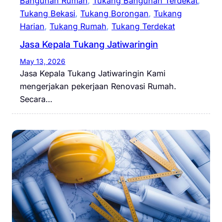
Bangunan Rumah
, 
Tukang Bangunan Terdekat
, 
Tukang Bekasi
, 
Tukang Borongan
, 
Tukang
Harian
, 
Tukang Rumah
, 
Tukang Terdekat
Jasa Kepala Tukang Jatiwaringin
May 13, 2026
Jasa Kepala Tukang Jatiwaringin Kami
mengerjakan pekerjaan Renovasi Rumah.
Secara…