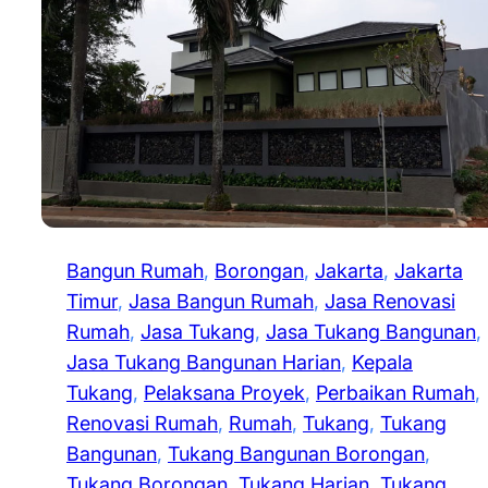
Bangun Rumah
, 
Borongan
, 
Jakarta
, 
Jakarta
Timur
, 
Jasa Bangun Rumah
, 
Jasa Renovasi
Rumah
, 
Jasa Tukang
, 
Jasa Tukang Bangunan
, 
Jasa Tukang Bangunan Harian
, 
Kepala
Tukang
, 
Pelaksana Proyek
, 
Perbaikan Rumah
, 
Renovasi Rumah
, 
Rumah
, 
Tukang
, 
Tukang
Bangunan
, 
Tukang Bangunan Borongan
, 
Tukang Borongan
, 
Tukang Harian
, 
Tukang