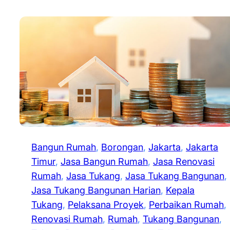
Bangun Rumah
, 
Borongan
, 
Jakarta
, 
Jakarta
Timur
, 
Jasa Bangun Rumah
, 
Jasa Renovasi
Rumah
, 
Jasa Tukang
, 
Jasa Tukang Bangunan
, 
Jasa Tukang Bangunan Harian
, 
Kepala
Tukang
, 
Pelaksana Proyek
, 
Perbaikan Rumah
, 
Renovasi Rumah
, 
Rumah
, 
Tukang Bangunan
, 