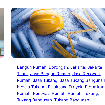
Bangun Rumah
, 
Borongan
, 
Jakarta
, 
Jakarta
Timur
, 
Jasa Bangun Rumah
, 
Jasa Renovasi
Rumah
, 
Jasa Tukang
, 
Jasa Tukang Bangunan
Kepala Tukang
, 
Pelaksana Proyek
, 
Perbaikan
Rumah
, 
Renovasi Rumah
, 
Rumah
, 
Tukang
, 
Tukang Bangunan
, 
Tukang Bangunan