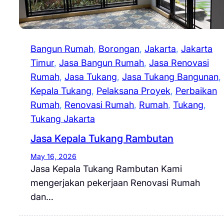
Bangun Rumah
, 
Borongan
, 
Jakarta
, 
Jakarta
Timur
, 
Jasa Bangun Rumah
, 
Jasa Renovasi
Rumah
, 
Jasa Tukang
, 
Jasa Tukang Bangunan
, 
Kepala Tukang
, 
Pelaksana Proyek
, 
Perbaikan
Rumah
, 
Renovasi Rumah
, 
Rumah
, 
Tukang
, 
Tukang Jakarta
Jasa Kepala Tukang Rambutan
May 16, 2026
Jasa Kepala Tukang Rambutan Kami
mengerjakan pekerjaan Renovasi Rumah
dan…