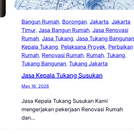
Bangun Rumah
, 
Borongan
, 
Jakarta
, 
Jakarta
Timur
, 
Jasa Bangun Rumah
, 
Jasa Renovasi
Rumah
, 
Jasa Tukang
, 
Jasa Tukang Bangunan
Kepala Tukang
, 
Pelaksana Proyek
, 
Perbaikan
Rumah
, 
Renovasi Rumah
, 
Rumah
, 
Tukang
, 
Tukang Bangunan
, 
Tukang Jakarta
Jasa Kepala Tukang Susukan
May 16, 2026
Jasa Kepala Tukang Susukan Kami
mengerjakan pekerjaan Renovasi Rumah
dan…