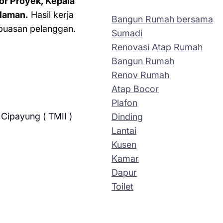
or Proyek, Kepala
laman.
Hasil kerja
Bangun Rumah bersama
kepuasan pelanggan.
Sumadi
Renovasi Atap Rumah
Bangun Rumah
Renov Rumah
Atap Bocor
Plafon
Cipayung ( TMII )
Dinding
Lantai
Kusen
Kamar
Dapur
Toilet