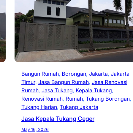
Bangun Rumah
, 
Borongan
, 
Jakarta
, 
Jakarta
Timur
, 
Jasa Bangun Rumah
, 
Jasa Renovasi
Rumah
, 
Jasa Tukang
, 
Kepala Tukang
, 
Renovasi Rumah
, 
Rumah
, 
Tukang Borongan
, 
Tukang Harian
, 
Tukang Jakarta
Jasa Kepala Tukang Ceger
May 16, 2026