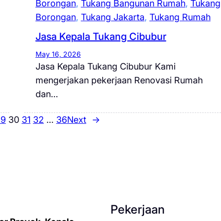
Borongan
, 
Tukang Bangunan Rumah
, 
Tukang
Borongan
, 
Tukang Jakarta
, 
Tukang Rumah
Jasa Kepala Tukang Cibubur
May 16, 2026
Jasa Kepala Tukang Cibubur Kami
mengerjakan pekerjaan Renovasi Rumah
dan…
29
30
31
32
…
36
Next
→
Pekerjaan