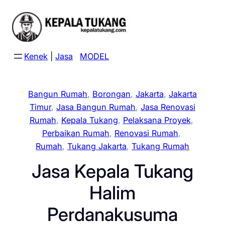
Skip
to
content
Kenek
|
Jasa
MODEL
Bangun Rumah
, 
Borongan
, 
Jakarta
, 
Jakarta
Timur
, 
Jasa Bangun Rumah
, 
Jasa Renovasi
Rumah
, 
Kepala Tukang
, 
Pelaksana Proyek
, 
Perbaikan Rumah
, 
Renovasi Rumah
, 
Rumah
, 
Tukang Jakarta
, 
Tukang Rumah
Jasa Kepala Tukang
Halim
Perdanakusuma