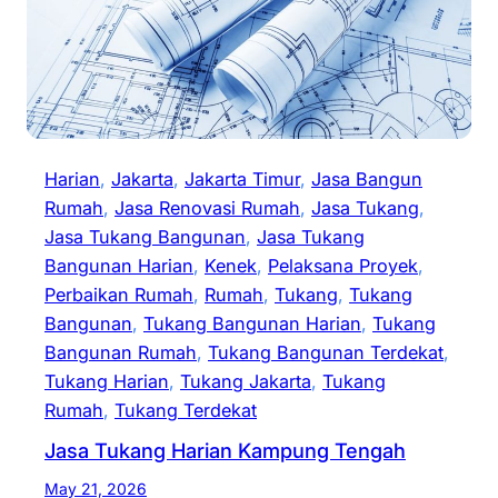
Harian
, 
Jakarta
, 
Jakarta Timur
, 
Jasa Bangun
Rumah
, 
Jasa Renovasi Rumah
, 
Jasa Tukang
, 
Jasa Tukang Bangunan
, 
Jasa Tukang
Bangunan Harian
, 
Kenek
, 
Pelaksana Proyek
, 
Perbaikan Rumah
, 
Rumah
, 
Tukang
, 
Tukang
Bangunan
, 
Tukang Bangunan Harian
, 
Tukang
Bangunan Rumah
, 
Tukang Bangunan Terdekat
, 
Tukang Harian
, 
Tukang Jakarta
, 
Tukang
Rumah
, 
Tukang Terdekat
Jasa Tukang Harian Kampung Tengah
May 21, 2026