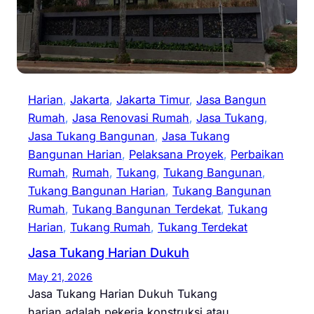
Harian
, 
Jakarta
, 
Jakarta Timur
, 
Jasa Bangun
Rumah
, 
Jasa Renovasi Rumah
, 
Jasa Tukang
, 
Jasa Tukang Bangunan
, 
Jasa Tukang
Bangunan Harian
, 
Pelaksana Proyek
, 
Perbaikan
Rumah
, 
Rumah
, 
Tukang
, 
Tukang Bangunan
, 
Tukang Bangunan Harian
, 
Tukang Bangunan
Rumah
, 
Tukang Bangunan Terdekat
, 
Tukang
Harian
, 
Tukang Rumah
, 
Tukang Terdekat
Jasa Tukang Harian Dukuh
May 21, 2026
Jasa Tukang Harian Dukuh Tukang
harian adalah pekerja konstruksi atau