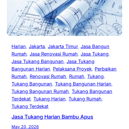
Harian
, 
Jakarta
, 
Jakarta Timur
, 
Jasa Bangun
Rumah
, 
Jasa Renovasi Rumah
, 
Jasa Tukang
, 
Jasa Tukang Bangunan
, 
Jasa Tukang
Bangunan Harian
, 
Pelaksana Proyek
, 
Perbaikan
Rumah
, 
Renovasi Rumah
, 
Rumah
, 
Tukang
, 
Tukang Bangunan
, 
Tukang Bangunan Harian
, 
Tukang Bangunan Rumah
, 
Tukang Bangunan
Terdekat
, 
Tukang Harian
, 
Tukang Rumah
, 
Tukang Terdekat
Jasa Tukang Harian Bambu Apus
May 20, 2026