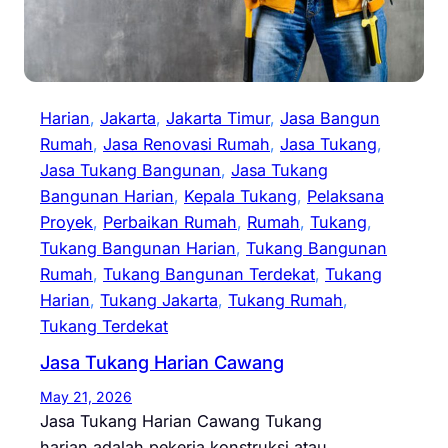
Harian
, 
Jakarta
, 
Jakarta Timur
, 
Jasa Bangun
Rumah
, 
Jasa Renovasi Rumah
, 
Jasa Tukang
, 
Jasa Tukang Bangunan
, 
Jasa Tukang
Bangunan Harian
, 
Kepala Tukang
, 
Pelaksana
Proyek
, 
Perbaikan Rumah
, 
Rumah
, 
Tukang
, 
Tukang Bangunan Harian
, 
Tukang Bangunan
Rumah
, 
Tukang Bangunan Terdekat
, 
Tukang
Harian
, 
Tukang Jakarta
, 
Tukang Rumah
, 
Tukang Terdekat
Jasa Tukang Harian Cawang
May 21, 2026
Jasa Tukang Harian Cawang Tukang
harian adalah pekerja konstruksi atau