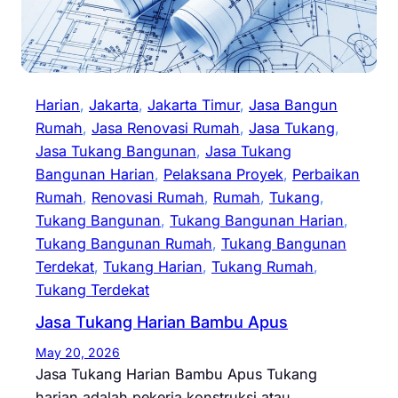
Harian
, 
Jakarta
, 
Jakarta Timur
, 
Jasa Bangun
Rumah
, 
Jasa Renovasi Rumah
, 
Jasa Tukang
, 
Jasa Tukang Bangunan
, 
Jasa Tukang
Bangunan Harian
, 
Pelaksana Proyek
, 
Perbaikan
Rumah
, 
Renovasi Rumah
, 
Rumah
, 
Tukang
, 
Tukang Bangunan
, 
Tukang Bangunan Harian
, 
Tukang Bangunan Rumah
, 
Tukang Bangunan
Terdekat
, 
Tukang Harian
, 
Tukang Rumah
, 
Tukang Terdekat
Jasa Tukang Harian Bambu Apus
May 20, 2026
Jasa Tukang Harian Bambu Apus Tukang
harian adalah pekerja konstruksi atau…