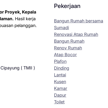
Pekerjaan
or Proyek, Kepala
laman.
Hasil kerja
Bangun Rumah bersama
kepuasan pelanggan.
Sumadi
Renovasi Atap Rumah
Bangun Rumah
Renov Rumah
Atap Bocor
Plafon
Cipayung ( TMII )
Dinding
Lantai
Kusen
Kamar
Dapur
Toilet