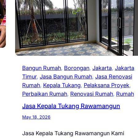
Bangun Rumah
, 
Borongan
, 
Jakarta
, 
Jakarta
Timur
, 
Jasa Bangun Rumah
, 
Jasa Renovasi
Rumah
, 
Kepala Tukang
, 
Pelaksana Proyek
, 
Perbaikan Rumah
, 
Renovasi Rumah
, 
Rumah
Jasa Kepala Tukang Rawamangun
May 18, 2026
Jasa Kepala Tukang Rawamangun Kami