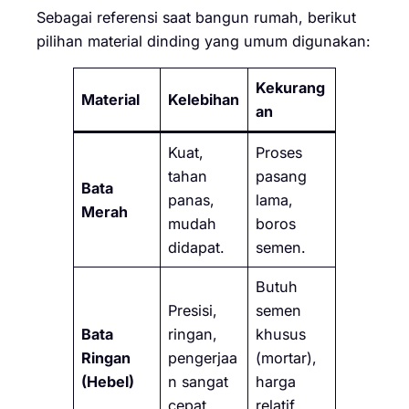
Sebagai referensi saat bangun rumah, berikut
pilihan material dinding yang umum digunakan:
Kekurang
Material
Kelebihan
an
Kuat,
Proses
tahan
pasang
Bata
panas,
lama,
Merah
mudah
boros
didapat.
semen.
Butuh
Presisi,
semen
Bata
ringan,
khusus
Ringan
pengerjaa
(mortar),
(Hebel)
n sangat
harga
cepat.
relatif