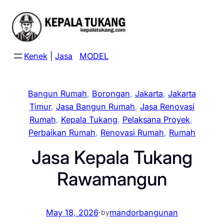
Skip
to
content
Kenek
|
Jasa
MODEL
Bangun Rumah
, 
Borongan
, 
Jakarta
, 
Jakarta
Timur
, 
Jasa Bangun Rumah
, 
Jasa Renovasi
Rumah
, 
Kepala Tukang
, 
Pelaksana Proyek
, 
Perbaikan Rumah
, 
Renovasi Rumah
, 
Rumah
Jasa Kepala Tukang
Rawamangun
May 18, 2026
·
mandorbangunan
by