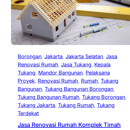
Borongan
, 
Jakarta
, 
Jakarta Selatan
, 
Jasa
Renovasi Rumah
, 
Jasa Tukang
, 
Kepala
Tukang
, 
Mandor Bangunan
, 
Pelaksana
Proyek
, 
Renovasi Rumah
, 
Rumah
, 
Tukang
Bangunan
, 
Tukang Bangunan Borongan
, 
Tukang Bangunan Rumah
, 
Tukang Borongan
, 
Tukang Jakarta
, 
Tukang Rumah
, 
Tukang
Terdekat
Jasa Renovasi Rumah Komplek Timah