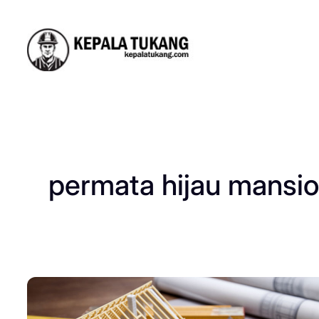
Skip
to
content
permata hijau mansi