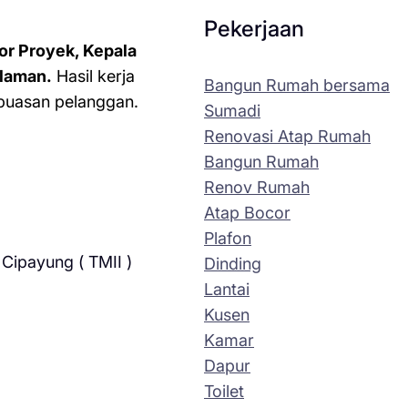
Pekerjaan
or Proyek, Kepala
laman.
Hasil kerja
Bangun Rumah bersama
kepuasan pelanggan.
Sumadi
Renovasi Atap Rumah
Bangun Rumah
Renov Rumah
Atap Bocor
Plafon
Cipayung ( TMII )
Dinding
Lantai
Kusen
Kamar
Dapur
Toilet