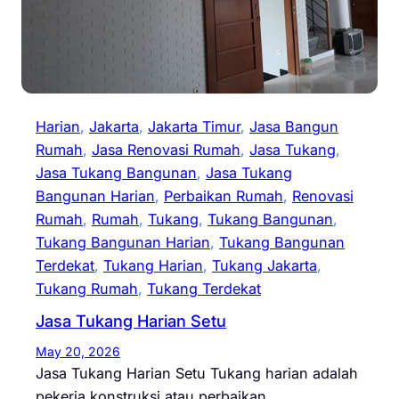
Harian
, 
Jakarta
, 
Jakarta Timur
, 
Jasa Bangun
Rumah
, 
Jasa Renovasi Rumah
, 
Jasa Tukang
, 
Jasa Tukang Bangunan
, 
Jasa Tukang
Bangunan Harian
, 
Perbaikan Rumah
, 
Renovasi
Rumah
, 
Rumah
, 
Tukang
, 
Tukang Bangunan
, 
Tukang Bangunan Harian
, 
Tukang Bangunan
Terdekat
, 
Tukang Harian
, 
Tukang Jakarta
, 
Tukang Rumah
, 
Tukang Terdekat
Jasa Tukang Harian Setu
May 20, 2026
Jasa Tukang Harian Setu Tukang harian adalah
pekerja konstruksi atau perbaikan…