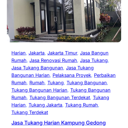
Harian
, 
Jakarta
, 
Jakarta Timur
, 
Jasa Bangun
Rumah
, 
Jasa Renovasi Rumah
, 
Jasa Tukang
, 
Jasa Tukang Bangunan
, 
Jasa Tukang
Bangunan Harian
, 
Pelaksana Proyek
, 
Perbaikan
Rumah
, 
Rumah
, 
Tukang
, 
Tukang Bangunan
, 
Tukang Bangunan Harian
, 
Tukang Bangunan
Rumah
, 
Tukang Bangunan Terdekat
, 
Tukang
Harian
, 
Tukang Jakarta
, 
Tukang Rumah
, 
Tukang Terdekat
Jasa Tukang Harian Kampung Gedong