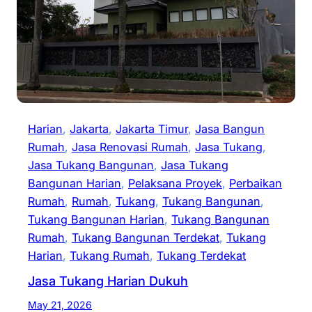
Harian
, 
Jakarta
, 
Jakarta Timur
, 
Jasa Bangun
Rumah
, 
Jasa Renovasi Rumah
, 
Jasa Tukang
, 
Jasa Tukang Bangunan
, 
Jasa Tukang
Bangunan Harian
, 
Pelaksana Proyek
, 
Perbaikan
Rumah
, 
Rumah
, 
Tukang
, 
Tukang Bangunan
, 
Tukang Bangunan Harian
, 
Tukang Bangunan
Rumah
, 
Tukang Bangunan Terdekat
, 
Tukang
Harian
, 
Tukang Rumah
, 
Tukang Terdekat
Jasa Tukang Harian Dukuh
May 21, 2026