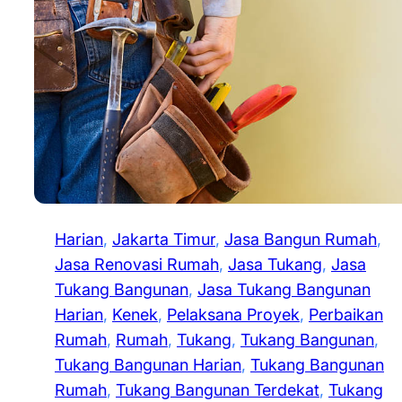
Harian
, 
Jakarta Timur
, 
Jasa Bangun Rumah
, 
Jasa Renovasi Rumah
, 
Jasa Tukang
, 
Jasa
Tukang Bangunan
, 
Jasa Tukang Bangunan
Harian
, 
Kenek
, 
Pelaksana Proyek
, 
Perbaikan
Rumah
, 
Rumah
, 
Tukang
, 
Tukang Bangunan
, 
Tukang Bangunan Harian
, 
Tukang Bangunan
Rumah
, 
Tukang Bangunan Terdekat
, 
Tukang