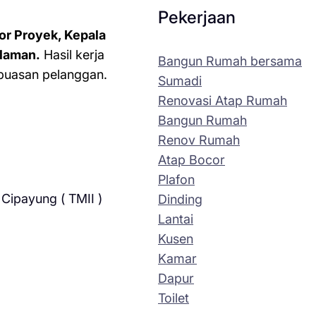
Pekerjaan
or Proyek, Kepala
laman.
Hasil kerja
Bangun Rumah bersama
kepuasan pelanggan.
Sumadi
Renovasi Atap Rumah
Bangun Rumah
Renov Rumah
Atap Bocor
Plafon
Cipayung ( TMII )
Dinding
Lantai
Kusen
Kamar
Dapur
Toilet