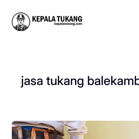
Skip
to
content
jasa tukang balekam