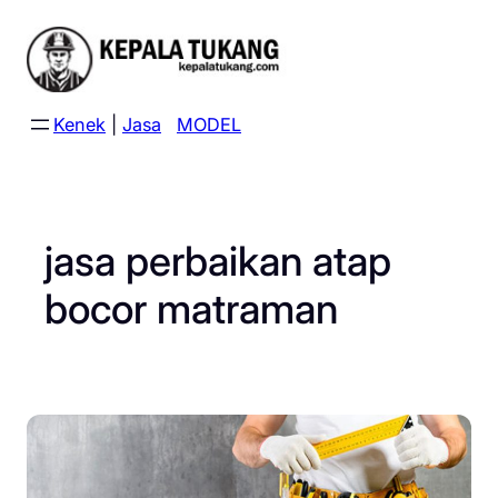
Skip
to
content
Kenek
|
Jasa
MODEL
jasa perbaikan atap
bocor matraman