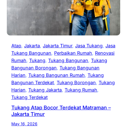
Atap
, 
Jakarta
, 
Jakarta Timur
, 
Jasa Tukang
, 
Jasa
Tukang Bangunan
, 
Perbaikan Rumah
, 
Renovasi
Rumah
, 
Tukang
, 
Tukang Bangunan
, 
Tukang
Bangunan Borongan
, 
Tukang Bangunan
Harian
, 
Tukang Bangunan Rumah
, 
Tukang
Bangunan Terdekat
, 
Tukang Borongan
, 
Tukang
Harian
, 
Tukang Jakarta
, 
Tukang Rumah
, 
Tukang Terdekat
Tukang Atap Bocor Terdekat Matraman –
Jakarta Timur
May 16, 2026