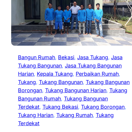
Bangun Rumah
, 
Bekasi
, 
Jasa Tukang
, 
Jasa
Tukang Bangunan
, 
Jasa Tukang Bangunan
Harian
, 
Kepala Tukang
, 
Perbaikan Rumah
, 
Tukang
, 
Tukang Bangunan
, 
Tukang Bangunan
Borongan
, 
Tukang Bangunan Harian
, 
Tukang
Bangunan Rumah
, 
Tukang Bangunan
Terdekat
, 
Tukang Bekasi
, 
Tukang Borongan
, 
Tukang Harian
, 
Tukang Rumah
, 
Tukang
Terdekat