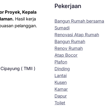
Pekerjaan
or Proyek, Kepala
laman.
Hasil kerja
Bangun Rumah bersama
kepuasan pelanggan.
Sumadi
Renovasi Atap Rumah
Bangun Rumah
Renov Rumah
Atap Bocor
Plafon
Cipayung ( TMII )
Dinding
Lantai
Kusen
Kamar
Dapur
Toilet