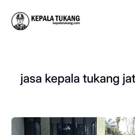
Skip
to
content
jasa kepala tukang ja