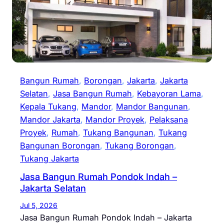
Bangun Rumah
, 
Borongan
, 
Jakarta
, 
Jakarta
Selatan
, 
Jasa Bangun Rumah
, 
Kebayoran Lama
, 
Kepala Tukang
, 
Mandor
, 
Mandor Bangunan
, 
Mandor Jakarta
, 
Mandor Proyek
, 
Pelaksana
Proyek
, 
Rumah
, 
Tukang Bangunan
, 
Tukang
Bangunan Borongan
, 
Tukang Borongan
, 
Tukang Jakarta
Jasa Bangun Rumah Pondok Indah –
Jakarta Selatan
Jul 5, 2026
Jasa Bangun Rumah Pondok Indah – Jakarta