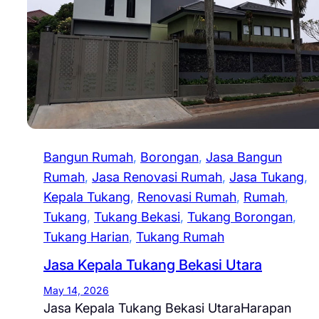
Bangun Rumah
, 
Borongan
, 
Jasa Bangun
Rumah
, 
Jasa Renovasi Rumah
, 
Jasa Tukang
, 
Kepala Tukang
, 
Renovasi Rumah
, 
Rumah
, 
Tukang
, 
Tukang Bekasi
, 
Tukang Borongan
, 
Tukang Harian
, 
Tukang Rumah
Jasa Kepala Tukang Bekasi Utara
May 14, 2026
Jasa Kepala Tukang Bekasi UtaraHarapan