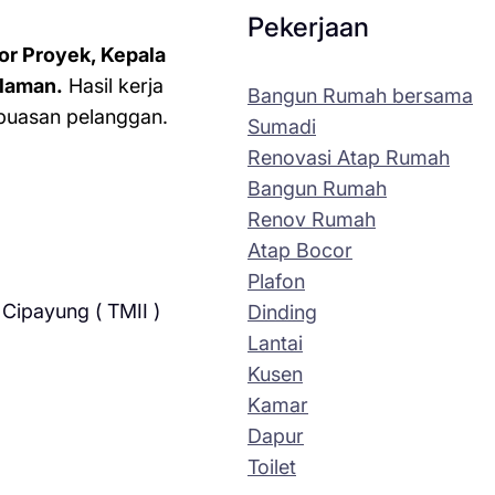
Pekerjaan
or Proyek, Kepala
laman.
Hasil kerja
Bangun Rumah bersama
kepuasan pelanggan.
Sumadi
Renovasi Atap Rumah
Bangun Rumah
Renov Rumah
Atap Bocor
Plafon
Cipayung ( TMII )
Dinding
Lantai
Kusen
Kamar
Dapur
Toilet