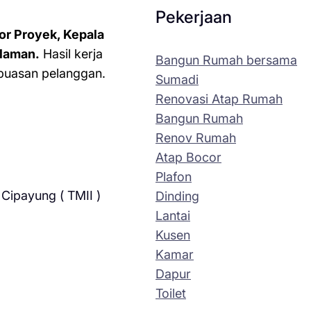
Pekerjaan
or Proyek, Kepala
laman.
Hasil kerja
Bangun Rumah bersama
kepuasan pelanggan.
Sumadi
Renovasi Atap Rumah
Bangun Rumah
Renov Rumah
Atap Bocor
Plafon
Cipayung ( TMII )
Dinding
Lantai
Kusen
Kamar
Dapur
Toilet