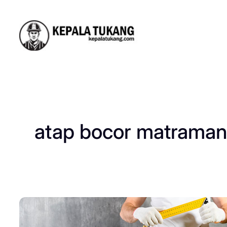
Skip
to
content
atap bocor matraman