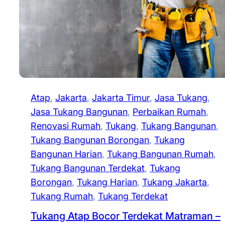
Atap
, 
Jakarta
, 
Jakarta Timur
, 
Jasa Tukang
, 
Jasa Tukang Bangunan
, 
Perbaikan Rumah
, 
Renovasi Rumah
, 
Tukang
, 
Tukang Bangunan
, 
Tukang Bangunan Borongan
, 
Tukang
Bangunan Harian
, 
Tukang Bangunan Rumah
, 
Tukang Bangunan Terdekat
, 
Tukang
Borongan
, 
Tukang Harian
, 
Tukang Jakarta
, 
Tukang Rumah
, 
Tukang Terdekat
Tukang Atap Bocor Terdekat Matraman –