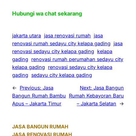
Hubungi wa chat sekarang
jakarta utara
jasa renovasi rumah
jasa
renovasi rumah sedayu city kelapa gading
jasa
renovasi sedayu city kelapa gading
kelapa
gading
renovasi rumah perumahan sedayu city
kelapa gading
renovasi sedayu city kelapa
gading
sedayu city kelapa gading
←
Previous:
Jasa
Next:
Jasa Bangun
Bangun Rumah Bambu
Rumah Kebayoran Baru
Apus – Jakarta Timur
– Jakarta Selatan
→
JASA BANGUN RUMAH
JASA RENOVASI RUMAH