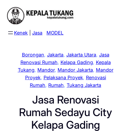
Skip
to
content
Kenek
|
Jasa
MODEL
Borongan
, 
Jakarta
, 
Jakarta Utara
, 
Jasa
Renovasi Rumah
, 
Kelapa Gading
, 
Kepala
Tukang
, 
Mandor
, 
Mandor Jakarta
, 
Mandor
Proyek
, 
Pelaksana Proyek
, 
Renovasi
Rumah
, 
Rumah
, 
Tukang Jakarta
Jasa Renovasi
Rumah Sedayu City
Kelapa Gading