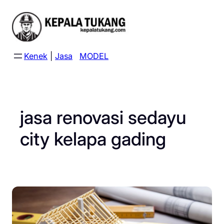
Skip
to
content
Kenek
|
Jasa
MODEL
jasa renovasi sedayu
city kelapa gading