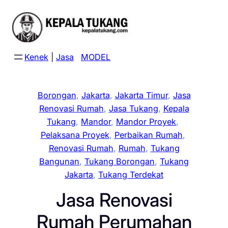
Skip
to
content
Kenek
|
Jasa
MODEL
Borongan
, 
Jakarta
, 
Jakarta Timur
, 
Jasa
Renovasi Rumah
, 
Jasa Tukang
, 
Kepala
Tukang
, 
Mandor
, 
Mandor Proyek
, 
Pelaksana Proyek
, 
Perbaikan Rumah
, 
Renovasi Rumah
, 
Rumah
, 
Tukang
Bangunan
, 
Tukang Borongan
, 
Tukang
Jakarta
, 
Tukang Terdekat
Jasa Renovasi
Rumah Perumahan