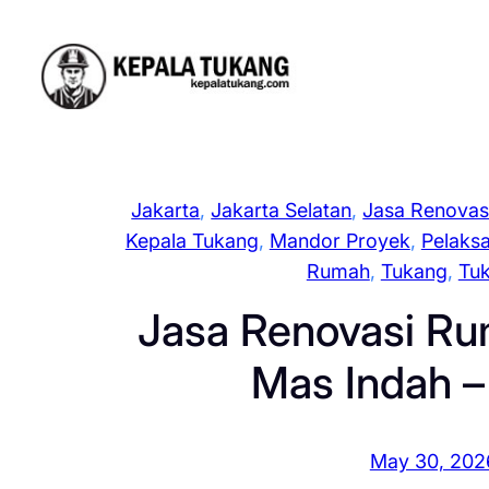
Skip
to
content
Jakarta
, 
Jakarta Selatan
, 
Jasa Renovas
Kepala Tukang
, 
Mandor Proyek
, 
Pelaks
Rumah
, 
Tukang
, 
Tuk
Jasa Renovasi R
Mas Indah –
May 30, 202