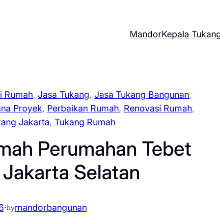
Mandor
Kepala Tukan
i Rumah
, 
Jasa Tukang
, 
Jasa Tukang Bangunan
, 
ana Proyek
, 
Perbaikan Rumah
, 
Renovasi Rumah
, 
ang Jakarta
, 
Tukang Rumah
umah Perumahan Tebet
 Jakarta Selatan
6
·
mandorbangunan
by