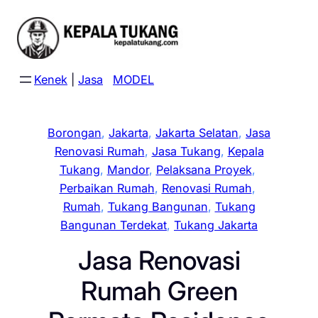
Skip
to
content
Kenek
|
Jasa
MODEL
Borongan
, 
Jakarta
, 
Jakarta Selatan
, 
Jasa
Renovasi Rumah
, 
Jasa Tukang
, 
Kepala
Tukang
, 
Mandor
, 
Pelaksana Proyek
, 
Perbaikan Rumah
, 
Renovasi Rumah
, 
Rumah
, 
Tukang Bangunan
, 
Tukang
Bangunan Terdekat
, 
Tukang Jakarta
Jasa Renovasi
Rumah Green