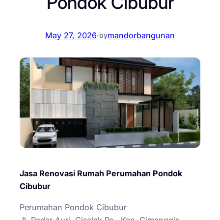
Pondok Cibubur
May 27, 2026
·
mandorbangunan
by
Jasa Renovasi Rumah Perumahan Pondok
Cibubur
Perumahan Pondok Cibubur
Jl. Radar Auri, Cisalak Ps., Kec. Cimanggis