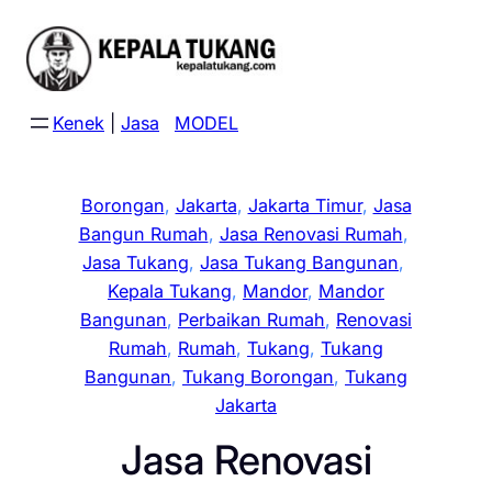
Skip
to
content
Kenek
|
Jasa
MODEL
Borongan
, 
Jakarta
, 
Jakarta Timur
, 
Jasa
Bangun Rumah
, 
Jasa Renovasi Rumah
, 
Jasa Tukang
, 
Jasa Tukang Bangunan
, 
Kepala Tukang
, 
Mandor
, 
Mandor
Bangunan
, 
Perbaikan Rumah
, 
Renovasi
Rumah
, 
Rumah
, 
Tukang
, 
Tukang
Bangunan
, 
Tukang Borongan
, 
Tukang
Jakarta
Jasa Renovasi