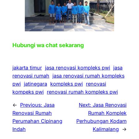
Hubungi wa chat sekarang
jakarta timur
jasa renovasi kompleks pwi
jasa
renovasi rumah
jasa renovasi rumah kompleks
pwi
jatinegara
kompleks pwi
renovasi
kompeks pwi
renovasi rumah kompleks pwi
←
Previous:
Jasa
Next:
Jasa Renovasi
Renovasi Rumah
Rumah Komplek
Perumahan Cipinang
Perhubungan Kodam
Indah
Kalimalang
→