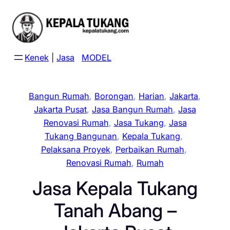
Skip
to
content
Kenek
|
Jasa
MODEL
Bangun Rumah
, 
Borongan
, 
Harian
, 
Jakarta
, 
Jakarta Pusat
, 
Jasa Bangun Rumah
, 
Jasa
Renovasi Rumah
, 
Jasa Tukang
, 
Jasa
Tukang Bangunan
, 
Kepala Tukang
, 
Pelaksana Proyek
, 
Perbaikan Rumah
, 
Renovasi Rumah
, 
Rumah
Jasa Kepala Tukang
Tanah Abang –