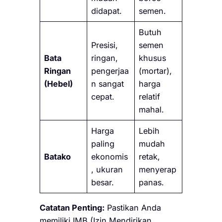
didapat.
semen.
Butuh
Presisi,
semen
Bata
ringan,
khusus
Ringan
pengerjaa
(mortar),
(Hebel)
n sangat
harga
cepat.
relatif
mahal.
Harga
Lebih
paling
mudah
Batako
ekonomis
retak,
, ukuran
menyerap
besar.
panas.
Catatan Penting:
Pastikan Anda
memiliki IMB (Izin Mendirikan