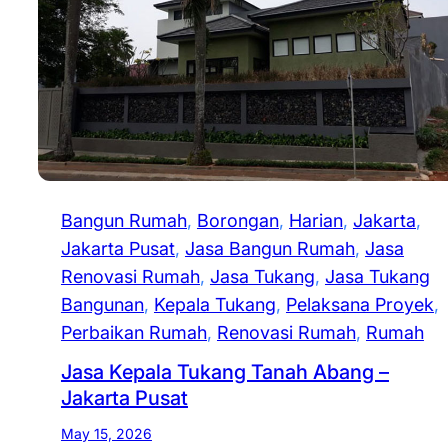
Bangun Rumah
, 
Borongan
, 
Harian
, 
Jakarta
, 
Jakarta Pusat
, 
Jasa Bangun Rumah
, 
Jasa
Renovasi Rumah
, 
Jasa Tukang
, 
Jasa Tukang
Bangunan
, 
Kepala Tukang
, 
Pelaksana Proyek
, 
Perbaikan Rumah
, 
Renovasi Rumah
, 
Rumah
Jasa Kepala Tukang Tanah Abang –
Jakarta Pusat
May 15, 2026