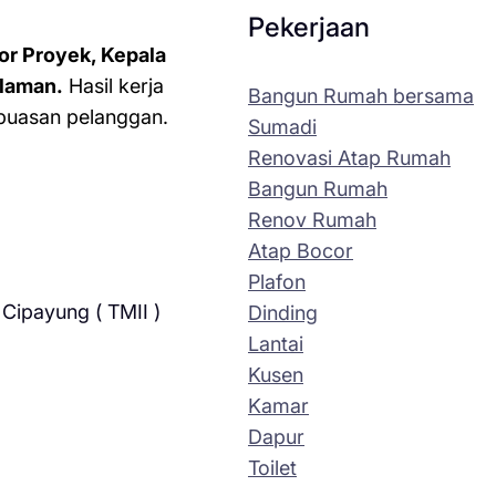
Pekerjaan
or Proyek, Kepala
laman.
Hasil kerja
Bangun Rumah bersama
kepuasan pelanggan.
Sumadi
Renovasi Atap Rumah
Bangun Rumah
Renov Rumah
Atap Bocor
Plafon
Cipayung ( TMII )
Dinding
Lantai
Kusen
Kamar
Dapur
Toilet