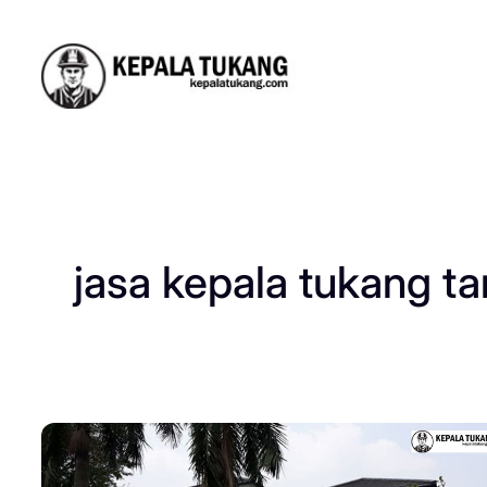
Skip
to
content
jasa kepala tukang t