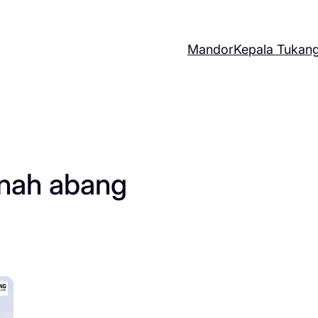
Mandor
Kepala Tukan
anah abang