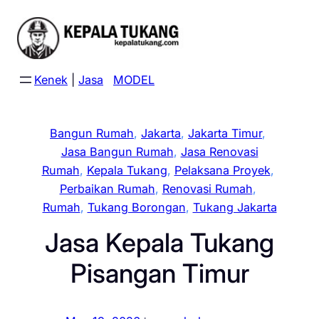
Skip
to
content
Kenek
|
Jasa
MODEL
Bangun Rumah
, 
Jakarta
, 
Jakarta Timur
, 
Jasa Bangun Rumah
, 
Jasa Renovasi
Rumah
, 
Kepala Tukang
, 
Pelaksana Proyek
, 
Perbaikan Rumah
, 
Renovasi Rumah
, 
Rumah
, 
Tukang Borongan
, 
Tukang Jakarta
Jasa Kepala Tukang
Pisangan Timur