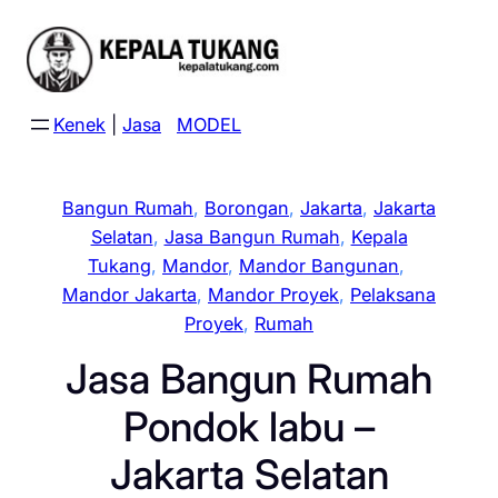
Skip
to
content
Kenek
|
Jasa
MODEL
Bangun Rumah
, 
Borongan
, 
Jakarta
, 
Jakarta
Selatan
, 
Jasa Bangun Rumah
, 
Kepala
Tukang
, 
Mandor
, 
Mandor Bangunan
, 
Mandor Jakarta
, 
Mandor Proyek
, 
Pelaksana
Proyek
, 
Rumah
Jasa Bangun Rumah
Pondok labu –
Jakarta Selatan