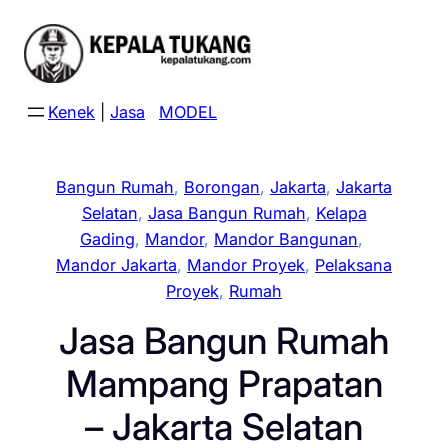
Skip
to
content
Kenek
|
Jasa
MODEL
Bangun Rumah
, 
Borongan
, 
Jakarta
, 
Jakarta
Selatan
, 
Jasa Bangun Rumah
, 
Kelapa
Gading
, 
Mandor
, 
Mandor Bangunan
, 
Mandor Jakarta
, 
Mandor Proyek
, 
Pelaksana
Proyek
, 
Rumah
Jasa Bangun Rumah
Mampang Prapatan
– Jakarta Selatan