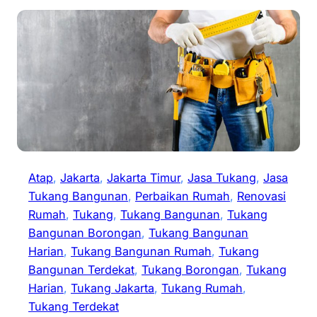
Atap
, 
Jakarta
, 
Jakarta Timur
, 
Jasa Tukang
, 
Jasa
Tukang Bangunan
, 
Perbaikan Rumah
, 
Renovasi
Rumah
, 
Tukang
, 
Tukang Bangunan
, 
Tukang
Bangunan Borongan
, 
Tukang Bangunan
Harian
, 
Tukang Bangunan Rumah
, 
Tukang
Bangunan Terdekat
, 
Tukang Borongan
, 
Tukang
Harian
, 
Tukang Jakarta
, 
Tukang Rumah
, 
Tukang Terdekat