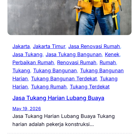
Jakarta
, 
Jakarta Timur
, 
Jasa Renovasi Rumah
, 
Jasa Tukang
, 
Jasa Tukang Bangunan
, 
Kenek
, 
Perbaikan Rumah
, 
Renovasi Rumah
, 
Rumah
, 
Tukang
, 
Tukang Bangunan
, 
Tukang Bangunan
Harian
, 
Tukang Bangunan Terdekat
, 
Tukang
Harian
, 
Tukang Rumah
, 
Tukang Terdekat
Jasa Tukang Harian Lubang Buaya
May 19, 2026
Jasa Tukang Harian Lubang Buaya Tukang
harian adalah pekerja konstruksi…