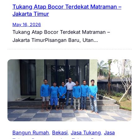
Tukang Atap Bocor Terdekat Matraman –
Jakarta Timur
May 16, 2026
Tukang Atap Bocor Terdekat Matraman –
Jakarta TimurPisangan Baru, Utan…
Bangun Rumah
, 
Bekasi
, 
Jasa Tukang
, 
Jasa