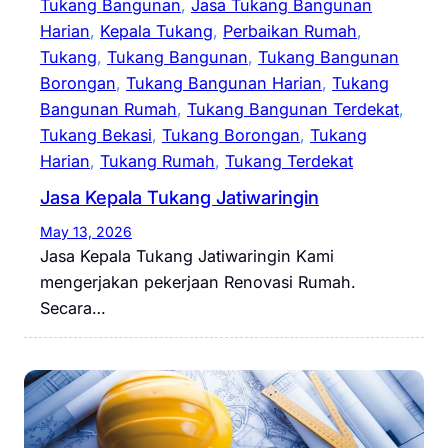
Tukang Bangunan
, 
Jasa Tukang Bangunan
Harian
, 
Kepala Tukang
, 
Perbaikan Rumah
, 
Tukang
, 
Tukang Bangunan
, 
Tukang Bangunan
Borongan
, 
Tukang Bangunan Harian
, 
Tukang
Bangunan Rumah
, 
Tukang Bangunan Terdekat
, 
Tukang Bekasi
, 
Tukang Borongan
, 
Tukang
Harian
, 
Tukang Rumah
, 
Tukang Terdekat
Jasa Kepala Tukang Jatiwaringin
May 13, 2026
Jasa Kepala Tukang Jatiwaringin Kami
mengerjakan pekerjaan Renovasi Rumah.
Secara…