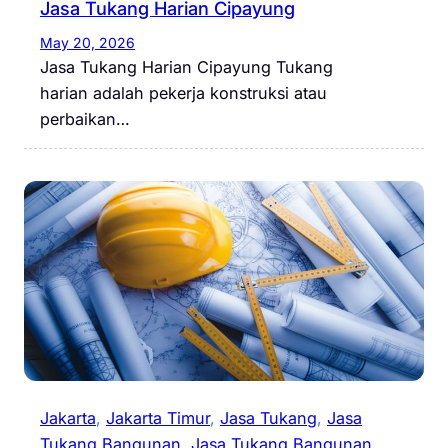
Jasa Tukang Harian Cipayung
May 20, 2026
Jasa Tukang Harian Cipayung Tukang
harian adalah pekerja konstruksi atau
perbaikan…
Jakarta
, 
Jakarta Timur
, 
Jasa Tukang
, 
Jasa
Tukang Bangunan
, 
Jasa Tukang Bangunan