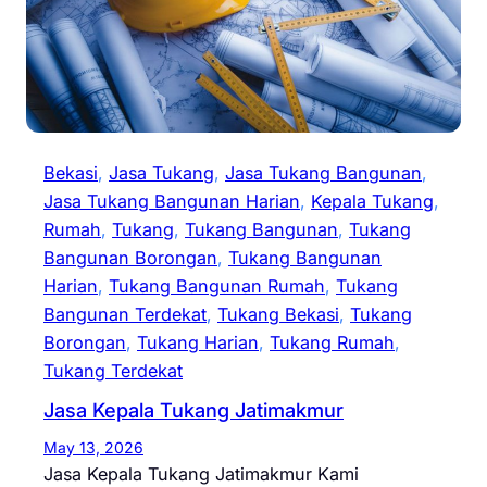
Bekasi
, 
Jasa Tukang
, 
Jasa Tukang Bangunan
, 
Jasa Tukang Bangunan Harian
, 
Kepala Tukang
, 
Rumah
, 
Tukang
, 
Tukang Bangunan
, 
Tukang
Bangunan Borongan
, 
Tukang Bangunan
Harian
, 
Tukang Bangunan Rumah
, 
Tukang
Bangunan Terdekat
, 
Tukang Bekasi
, 
Tukang
Borongan
, 
Tukang Harian
, 
Tukang Rumah
, 
Tukang Terdekat
Jasa Kepala Tukang Jatimakmur
May 13, 2026
Jasa Kepala Tukang Jatimakmur Kami