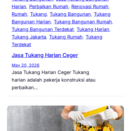
Harian
, 
Perbaikan Rumah
, 
Renovasi Rumah
, 
Rumah
, 
Tukang
, 
Tukang Bangunan
, 
Tukang
Bangunan Harian
, 
Tukang Bangunan Rumah
, 
Tukang Bangunan Terdekat
, 
Tukang Harian
, 
Tukang Jakarta
, 
Tukang Rumah
, 
Tukang
Terdekat
Jasa Tukang Harian Ceger
May 20, 2026
Jasa Tukang Harian Ceger Tukang
harian adalah pekerja konstruksi atau
perbaikan…