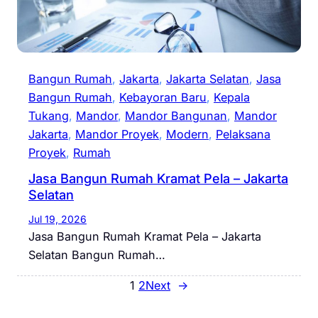
Bangun Rumah
, 
Jakarta
, 
Jakarta Selatan
, 
Jasa
Bangun Rumah
, 
Kebayoran Baru
, 
Kepala
Tukang
, 
Mandor
, 
Mandor Bangunan
, 
Mandor
Jakarta
, 
Mandor Proyek
, 
Modern
, 
Pelaksana
Proyek
, 
Rumah
Jasa Bangun Rumah Kramat Pela – Jakarta
Selatan
Jul 19, 2026
Jasa Bangun Rumah Kramat Pela – Jakarta
Selatan Bangun Rumah…
1
2
Next
→