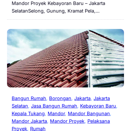
Mandor Proyek Kebayoran Baru – Jakarta
SelatanSelong, Gunung, Kramat Pela,…
Bangun Rumah
, 
Borongan
, 
Jakarta
, 
Jakarta
Selatan
, 
Jasa Bangun Rumah
, 
Kebayoran Baru
, 
Kepala Tukang
, 
Mandor
, 
Mandor Bangunan
, 
Mandor Jakarta
, 
Mandor Proyek
, 
Pelaksana
Proyek
, 
Rumah