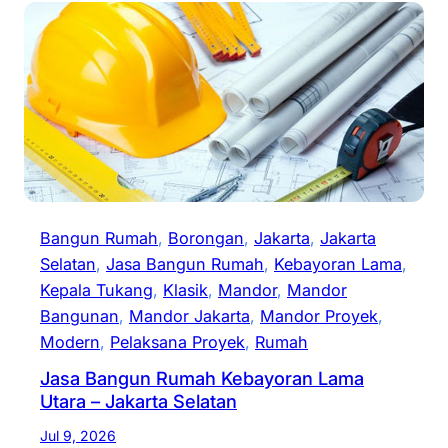
Bangun Rumah
, 
Borongan
, 
Jakarta
, 
Jakarta
Selatan
, 
Jasa Bangun Rumah
, 
Kebayoran Lama
, 
Kepala Tukang
, 
Klasik
, 
Mandor
, 
Mandor
Bangunan
, 
Mandor Jakarta
, 
Mandor Proyek
, 
Modern
, 
Pelaksana Proyek
, 
Rumah
Jasa Bangun Rumah Kebayoran Lama
Utara – Jakarta Selatan
Jul 9, 2026