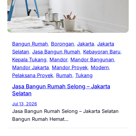
Bangun Rumah
, 
Borongan
, 
Jakarta
, 
Jakarta
Selatan
, 
Jasa Bangun Rumah
, 
Kebayoran Baru
, 
Kepala Tukang
, 
Mandor
, 
Mandor Bangunan
, 
Mandor Jakarta
, 
Mandor Proyek
, 
Modern
, 
Pelaksana Proyek
, 
Rumah
, 
Tukang
Jasa Bangun Rumah Selong – Jakarta
Selatan
Jul 13, 2026
Jasa Bangun Rumah Selong – Jakarta Selatan
Bangun Rumah Hemat…