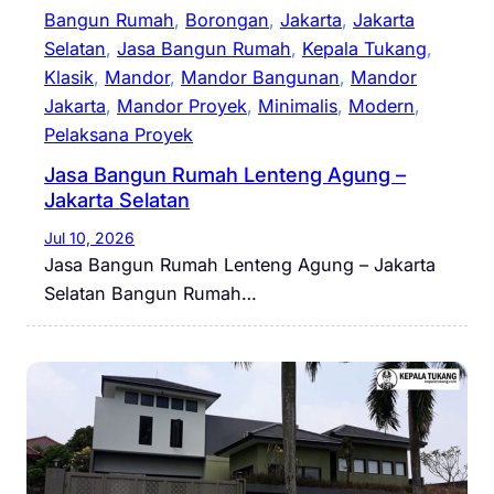
Bangun Rumah
, 
Borongan
, 
Jakarta
, 
Jakarta
Selatan
, 
Jasa Bangun Rumah
, 
Kepala Tukang
, 
Klasik
, 
Mandor
, 
Mandor Bangunan
, 
Mandor
Jakarta
, 
Mandor Proyek
, 
Minimalis
, 
Modern
, 
Pelaksana Proyek
Jasa Bangun Rumah Lenteng Agung –
Jakarta Selatan
Jul 10, 2026
Jasa Bangun Rumah Lenteng Agung – Jakarta
Selatan Bangun Rumah…