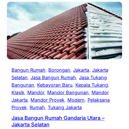
Bangun Rumah
, 
Borongan
, 
Jakarta
, 
Jakarta
Selatan
, 
Jasa Bangun Rumah
, 
Jasa Tukang
Bangunan
, 
Kebayoran Baru
, 
Kepala Tukang
, 
Klasik
, 
Mandor
, 
Mandor Bangunan
, 
Mandor
Jakarta
, 
Mandor Proyek
, 
Modern
, 
Pelaksana
Proyek
, 
Rumah
, 
Tukang Jakarta
Jasa Bangun Rumah Gandaria Utara –
Jakarta Selatan