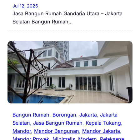
Jul 12, 2026
Jasa Bangun Rumah Gandaria Utara – Jakarta
Selatan Bangun Rumah…
Bangun Rumah
, 
Borongan
, 
Jakarta
, 
Jakarta
Selatan
, 
Jasa Bangun Rumah
, 
Kepala Tukang
, 
Mandor
, 
Mandor Bangunan
, 
Mandor Jakarta
, 
Mandor Proyek
, 
Minimalis
, 
Modern
, 
Pelaksana