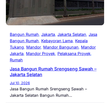
Bangun Rumah
, 
Jakarta
, 
Jakarta Selatan
, 
Jasa
Bangun Rumah
, 
Kebayoran Lama
, 
Kepala
Tukang
, 
Mandor
, 
Mandor Bangunan
, 
Mandor
Jakarta
, 
Mandor Proyek
, 
Pelaksana Proyek
, 
Rumah
Jasa Bangun Rumah Srengseng Sawah –
Jakarta Selatan
Jul 10, 2026
Jasa Bangun Rumah Srengseng Sawah –
Jakarta Selatan Bangun Rumah…